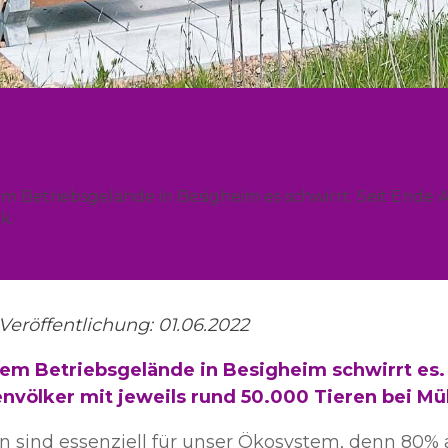
dem Betriebsgelände in Besigheim es schwirrt. Seit Ende 
k.
Veröffentlichung: 01.06.2022
em Betriebsgelände in Besigheim schwirrt es.
nvölker mit jeweils rund 50.000 Tieren bei Mülle
n sind essenziell für unser Ökosystem, denn 80% 