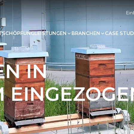
Ein
RTSCHÖPFUNG
LEISTUNGEN
BRANCHEN
CASE STUD
EN IN
M EINGEZOGE