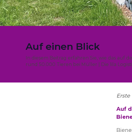
Auf einen Blick
In diesem Beitrag erfahren Sie, wie das auf 
rund 50.000 Tieren bei Müller | Die lila Logisti
Erste 
Auf d
Biene
Biene