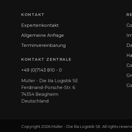
KONTAKT
R
Expertenkontakt
Co
Allgemeine Anfrage
I
Terminvereinbarung
Da
Ha
KONTAKT ZENTRALE
Co
+49 (0)7143 810 - 0
Gr
Müller - Die lila Logistik SE
Co
Ferdinand-Porsche-Str. 6
74354 Besigheim
Deutschland
Copyright 2026 Müller - Die lila Logistik SE. All rights reser