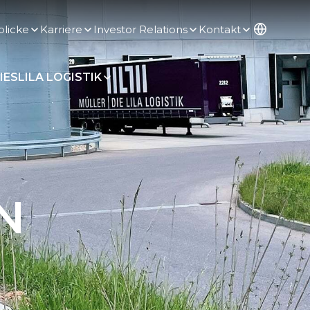
blicke
Karriere
Investor Relations
Kontakt
IES
LILA LOGISTIK
N