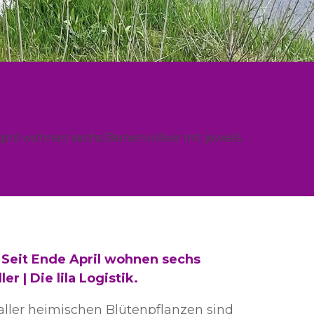
April wohnen sechs Bienenvölker mit jeweils
 Seit Ende April wohnen sechs
r | Die lila Logistik.
aller heimischen Blütenpflanzen sind