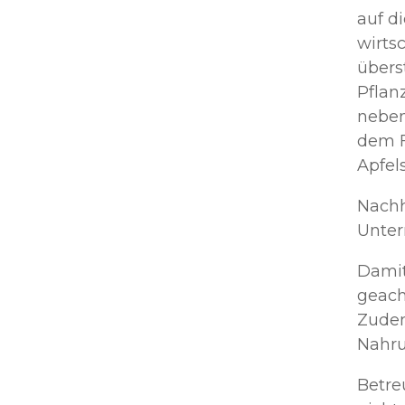
auf d
wirts
übers
Pflan
neben
dem F
Apfels
Nachh
Unter
Damit
geach
Zudem
Nahru
Betre