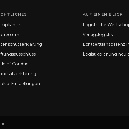
ECHTLICHES
AUF EINEN BLICK
mpliance
Logistische Wertsch
mpressum
Verlagslogistik
tenschutzerklärung
Echtzeittransparenz in
ftungsausschluss
Logistikplanung neu
de of Conduct
undsatzerklärung
okie-Einstellungen
ved.